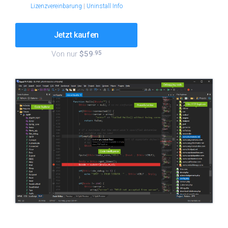
Lizenzvereinbarung
|
Uninstall Info
Jetzt kaufen
Von nur
$59
.95