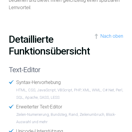
bedienen und bietet Ihnen gleichzeitig einen spürbaren
Lernvorteil.
Detaillierte
Nach oben
Funktionsübersicht
Text-Editor
Syntax-Hervorhebung
HTML, CSS, JavaScript, VBScript, PHP, XML, WML, C#.Net, Perl,
SQL, Apache, SASS, LESS
Erweiterter Text-Editor
Zeilen-Numerierung, Bundsteg, Rand, Zeilenumbruch, Block-
Auswahl und mehr
Unicode-Unterstützung