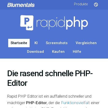
Produkte
Startseite
KI
Screenshots
Vergleichen
Download
Kaufen
Hilfe
Die rasend schnelle PHP-
Editor
Rapid PHP Editor ist ein auffallend schneller und
mächtiger
PHP-Editor
, der die
Funktionsvielfalt
einer